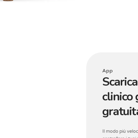
App
Scarica 
clinico
gratui
Il modo più veloc