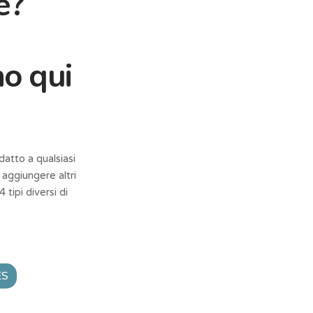
e?
o qui
atto a qualsiasi
 aggiungere altri
 tipi diversi di
ES