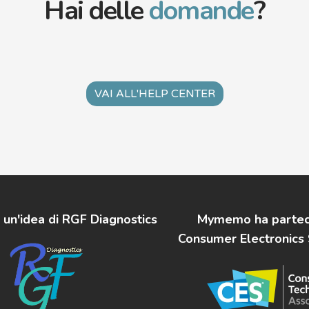
Hai delle
domande
?
VAI ALL'HELP CENTER
n'idea di RGF Diagnostics
Mymemo ha parteci
Consumer Electronics