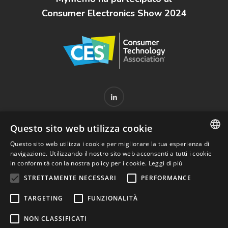
Consumer Electronics Show 2024
Questo sito web utilizza cookie
PARTNERSHIPS
CENTRO ASSISTENZA
PRIVACY POLICY
Questo sito web utilizza i cookie per migliorare la tua esperienza di
COOKIE POLICY
MODULO DI RECESSO
ENGLISH
navigazione. Utilizzando il nostro sito web acconsenti a tutti i cookie
TERMINI E CONDIZIONI DEL SERVIZIO
DISCLAIMER LEGALI
in conformità con la nostra policy per i cookie.
Leggi di più
ITALIAN
STRETTAMENTE NECESSARI
PERFORMANCE
TARGETING
FUNZIONALITÀ
© 2023 RGF Diagnostics S.r.l. - PIVA e CF 09685840960 -
NON CLASSIFICATI
REA: MI-2107207 - Sede legale: Via orti 3 – 20122 Milano -